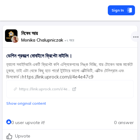
Sign In
নিষেধ আয়
Monika Chalupniczak
•
২ বছর
ডেপিন প্রকল্পে মোবাইলে ক্রিপ্টো মাইনিং।
হ্যালো সবাই!আমি একটি ক্রিপ্টো কপি এপ্লিকেশনের লিঙ্ক দিচ্ছি, যার টোকেন আজ মার্কেটে
ঢুকছে, তাই এটা থেকে কিছু হতে পারে! টুইটারে ভালো এক্টিভিটি, এক্টিভ টেলিগ্রাম এবং
ডিসকোর্ড।https://link.uprock.com/i/4e4e47c9
https://link.uprock.com/i/4e
...
Show original content
0 user upvote it!
0 answer
Upvote