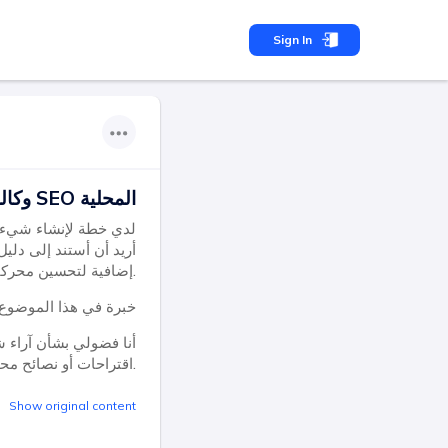
Sign In
وكالة تسويق SEO المحلية
لدي خطة لإنشاء شيء ع
أريد أن أستند إلى دل
إضافية لتحسين محركات البحث المحلية والتسويق.
أردت أن أسأل إذا كان لدى أي من مستخد
أنا فضولي بشأن آراء شخ
اقتراحات أو نصائح محتملة. سأكون ممتنًا بالتأكيد للمعلومات المفيدة.
Show original content