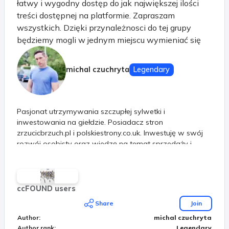
łatwy i wygodny dostęp do jak największej ilości
treści dostępnej na platformie. Zapraszam
wszystkich. Dzięki przynależnosci do tej grupy
będziemy mogli w jednym miejscu wymieniać się
pytaniami i informacjami na różne tematy.
Tematyka grupy dowolna. Swobodna wymiana
michal czuchryta
Legendary
poglądów. Zachęcam do subskrybowania i
udzielania się.
Pasjonat utrzymywania szczupłej sylwetki i
inwestowania na giełdzie. Posiadacz stron
zrzucicbrzuch.pl i polskiestrony.co.uk. Inwestuję w swój
rozwój osobisty oraz wiedzę na temat sprzedaży i
marketingu internetowego.
ccFOUND users
Share
Join
Author
:
michal czuchryta
Author rank
:
Legendary