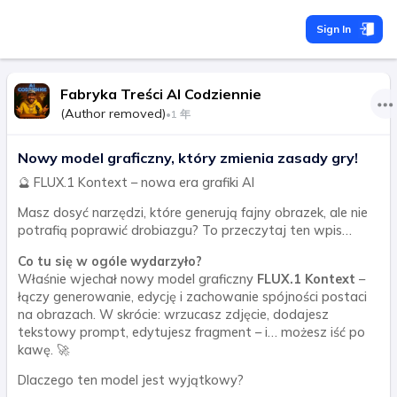
Sign In
Fabryka Treści AI Codziennie
(Author removed)
•
1 年
Nowy model graficzny, który zmienia zasady gry!
🔮 FLUX.1 Kontext – nowa era grafiki AI
Masz dosyć narzędzi, które generują fajny obrazek, ale nie
potrafią poprawić drobiazgu? To przeczytaj ten wpis…
Co tu się w ogóle wydarzyło?
Właśnie wjechał nowy model graficzny
FLUX.1 Kontext
–
łączy generowanie, edycję i zachowanie spójności postaci
na obrazach. W skrócie: wrzucasz zdjęcie, dodajesz
tekstowy prompt, edytujesz fragment – i… możesz iść po
kawę. 🚀
Dlaczego ten model jest wyjątkowy?