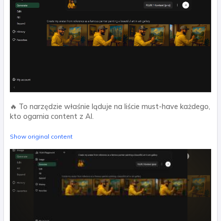
🔥 To narzędzie właśnie ląduje na liście must-have każdego,
kto ogarnia content z AI.
Show original content