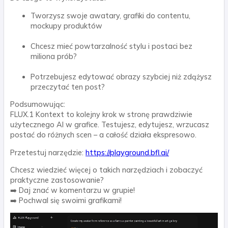
Tworzysz swoje awatary, grafiki do contentu,
mockupy produktów
Chcesz mieć powtarzalność stylu i postaci bez
miliona prób?
Potrzebujesz edytować obrazy szybciej niż zdążysz
przeczytać ten post?
Podsumowując:
FLUX.1 Kontext to kolejny krok w stronę
prawdziwie
użytecznego
AI w grafice. Testujesz, edytujesz, wrzucasz
postać do różnych scen – a całość działa ekspresowo.
Przetestuj narzędzie:
https://playground.bfl.ai/
Chcesz wiedzieć więcej o takich narzędziach i zobaczyć
praktyczne zastosowanie?
➡️ Daj znać w komentarzu w grupie!
➡️ Pochwal się swoimi grafikami!