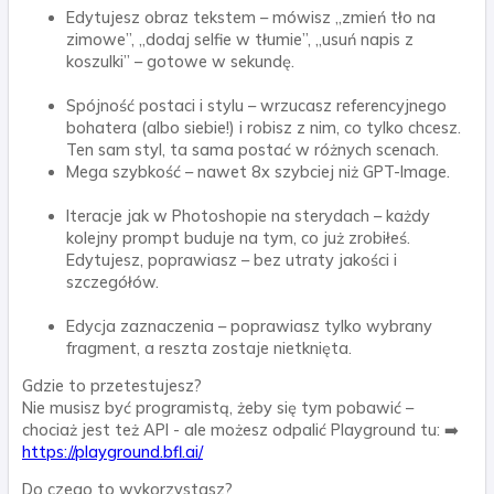
Edytujesz obraz tekstem – mówisz „zmień tło na
zimowe”, „dodaj selfie w tłumie”, „usuń napis z
koszulki” – gotowe w sekundę.
Spójność postaci i stylu – wrzucasz referencyjnego
bohatera (albo siebie!) i robisz z nim, co tylko chcesz.
Ten sam styl, ta sama postać w różnych scenach.
Mega szybkość – nawet 8x szybciej niż GPT-Image.
Iteracje jak w Photoshopie na sterydach – każdy
kolejny prompt buduje na tym, co już zrobiłeś.
Edytujesz, poprawiasz – bez utraty jakości i
szczegółów.
Edycja zaznaczenia – poprawiasz tylko wybrany
fragment, a reszta zostaje nietknięta.
Gdzie to przetestujesz?
Nie musisz być programistą, żeby się tym pobawić –
chociaż jest też API - ale możesz odpalić Playground tu: ➡️
https://playground.bfl.ai/
Do czego to wykorzystasz?