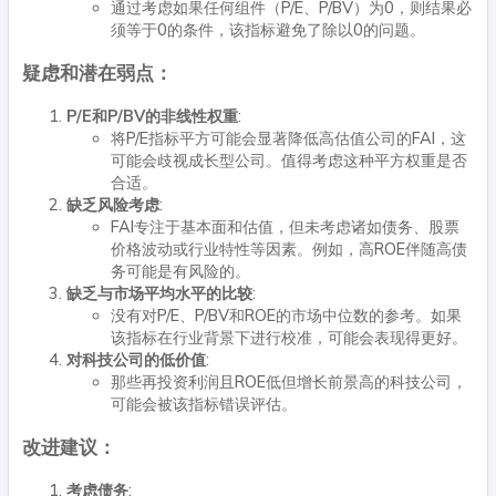
通过考虑如果任何组件（P/E、P/BV）为0，则结果必
须等于0的条件，该指标避免了除以0的问题。
疑虑和潜在弱点：
P/E和P/BV的非线性权重
:
将P/E指标平方可能会显著降低高估值公司的FAI，这
可能会歧视成长型公司。值得考虑这种平方权重是否
合适。
缺乏风险考虑
:
FAI专注于基本面和估值，但未考虑诸如债务、股票
价格波动或行业特性等因素。例如，高ROE伴随高债
务可能是有风险的。
缺乏与市场平均水平的比较
:
没有对P/E、P/BV和ROE的市场中位数的参考。如果
该指标在行业背景下进行校准，可能会表现得更好。
对科技公司的低价值
:
那些再投资利润且ROE低但增长前景高的科技公司，
可能会被该指标错误评估。
改进建议：
考虑债务
: