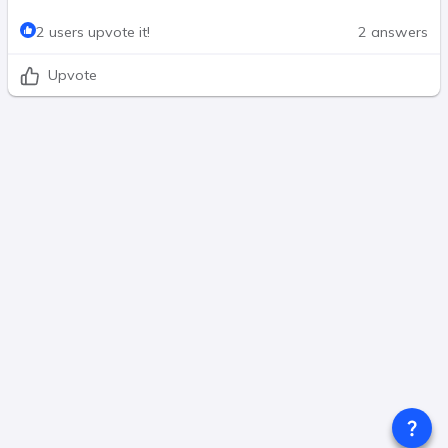
2 users upvote it!
2 answers
Upvote