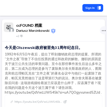
Sign In
ccFOUND 档案
Dariusz Marcinkowski
•
2 年
今天是Olszewski政府被罢免31周年纪念日。
1992年6月5日午夜后，提出了即刻撤销政府总理的提案。所谓的
“文件之夜”导致了不信任投票的通过和政府的解散。撤职的原因是
关于波兰公共生活的审查问题。至今在那些事件发生后这么多年之
后，第二次成为总理的是参与了废除奥尔舍夫斯基政府的人，图斯
克和前总理帕瓦克在“文件之夜”的著名会议中与他们一起废除了政
府，帕瓦克竟然做出了这是帮派行为的说法。奥尔舍夫斯基在被废
除后问道- 这场游戏描绘着波兰应该是什么样子，应该属于谁？现
在我的问题是今天这个波兰属于谁？请告诉我。
https://youtu.be/QdVwLUWS4Sk?si=uA7QOgyvunwd5ZUd .
https://youtu.be/QdVwLUWS4Sk
...