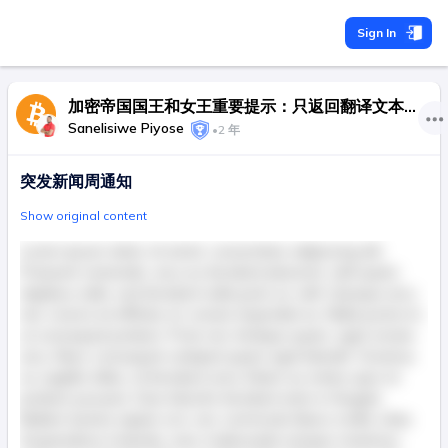
Sign In
加密帝国国王和女王重要提示：只返回翻译文本，不要返回其他内容。如果有URL链接，请不要翻译。
Sanelisiwe Piyose
•
2 年
突发新闻周通知
Show original content
Lorem ipsum dolor sit amet, consectetur adipiscing elit.
Praesent venenatis, arcu eu tincidunt placerat, velit quam
dapibus nulla, sed tincidunt nulla justo ac velit. Quisque arcu
nisl, viverra at efficitur et, ornare imperdiet ex. Nulla porta mi
ut consequat pretium. Proin nec tristique quam, eget ornare
arcu. Nunc consequat volutpat quam eget blandit. Vivamus
ac sagittis tellus, id tincidunt urna. Etiam eu metus quis mi
pretium posuere. Duis lobortis tincidunt enim in feugiat.
Nullam lacinia sapien orci, nec commodo libero mollis vitae.
Suspendisse molestie, nunc malesuada semper maximus,