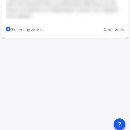
justo nunc pharetra felis, ut malesuada nulla lectus eu dui.
Donec non ultricies ex. Pellentesque a auctor sem. Aliquam
erat volutpat.
This post is for paid members only
0 users upvote it!
0 answers
Join & Pay