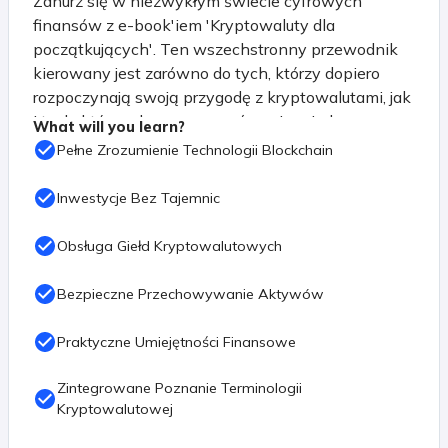
Zanurz się w niezwykłym świecie cyfrowych
finansów z e-book'iem 'Kryptowaluty dla
początkujących'. Ten wszechstronny przewodnik
kierowany jest zarówno do tych, którzy dopiero
rozpoczynają swoją przygodę z kryptowalutami, jak
i tych, którzy chcą poszerzyć swoją wiedzę na
What will you learn?
temat tej fascynującej dziedziny.
Pełne Zrozumienie Technologii Blockchain
Rozpocznij podróż od podstaw, odkrywając
Inwestycje Bez Tajemnic
tajemnice blockchaina i zrozumienie, jak
technologia ta stała się fundamentem dla rewolucji
Obsługa Giełd Kryptowalutowych
finansowej. 'Kryptowaluty dla początkujących'
przeprowadzi Cię przez różnorodne aspekty tego
Bezpieczne Przechowywanie Aktywów
świata, obejmując kryptowaluty i tokeny, od
flagowego Bitcoina (BTC) po różnorodne altcoiny.
Praktyczne Umiejętności Finansowe
Poznaj tajniki analizy technicznej i fundamentalnej,
Zintegrowane Poznanie Terminologii
umożliwiające świadome podejmowanie decyzji
Kryptowalutowej
inwestycyjnych. Zrozum, jak działa świat giełd
kryptowalutowych, naucz się ich terminologii i