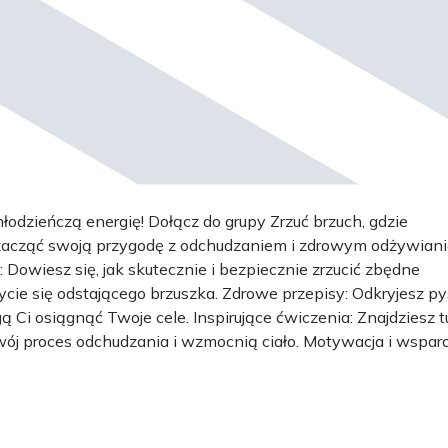
łodzieńczą energię! Dołącz do grupy Zrzuć brzuch, gdzie
y zacząć swoją przygodę z odchudzaniem i zdrowym odżywian
Dowiesz się, jak skutecznie i bezpiecznie zrzucić zbędne
ie się odstającego brzuszka. Zdrowe przepisy: Odkryjesz p
 Ci osiągnąć Twoje cele. Inspirujące ćwiczenia: Znajdziesz t
ój proces odchudzania i wzmocnią ciało. Motywacja i wsparc
odobnych celach i wyzwaniach. Nie musisz tego robić sam! W
ne wskazówki i mnóstwo pozytywnej energii. Dołącz teraz i za
rdziej odpowiedni czas, najlepszy czas żeby zacząć dbać o sw