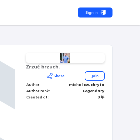
Sign In
Zrzuć brzuch.
Share
Join
Author
:
michal czuchryta
Author rank
:
Legendary
Created at
:
3 年