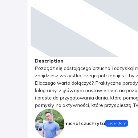
Description
Pozbądź się odstającego brzucha i odzyskaj m
znajdziesz wszystko, czego potrzebujesz, b
Dlaczego warto dołączyć? Praktyczne porady: 
kilogramy, z głównym nastawieniem na pozbyc
i proste do przygotowania dania, które pomogą
pomysły na aktywności, które przyspieszą Tw
Razem jest łatwiej! Znajdziesz tu osoby o p
naszej grupie znajdziesz inspirację, praktycz
michal czuchryta
Legendary
swoją transformację. Nie odkładaj tego na ba
zdrowie jest zawsze dzisiaj! Zapraszam.