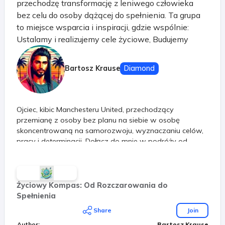
przechodzę transformację z leniwego człowieka
bez celu do osoby dążącej do spełnienia. Ta grupa
to miejsce wsparcia i inspiracji, gdzie wspólnie:
Ustalamy i realizujemy cele życiowe, Budujemy
pozytywny mindset, Przezwyciężamy trudności,
Czerpiemy inspirację z historii sukcesu Jima Rohna i
Bartosz Krause
Diamond
Denzela Washingtona. Znajdziesz tu motywujące
posty, artykuły edukacyjne i wsparcie od innych
członków na podobnej drodze. Dołącz do nas i
Ojciec, kibic Manchesteru United, przechodzący
razem osiągajmy cele oraz szczęście w życiu.
przemianę z osoby bez planu na siebie w osobę
Razem możemy więcej!
skoncentrowaną na samorozwoju, wyznaczaniu celów,
pracy i determinacji. Dołącz do mnie w podróży od
rozczarowania do spełnienia
Życiowy Kompas: Od Rozczarowania do
Spełnienia
Share
Join
Author
:
Bartosz Krause