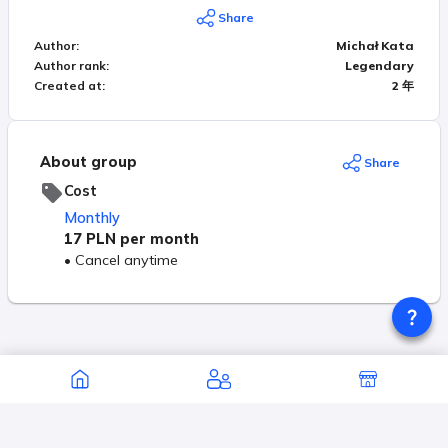
mnie każdego dnia do pracy.
Share
Author
:
Michał Kata
Author rank
:
Legendary
Created at
:
2 年
About group
Share
Cost
Monthly
17 PLN
per month
•
Cancel anytime