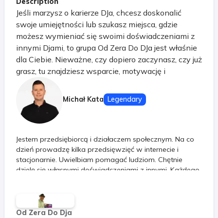
Description
Jeśli marzysz o karierze DJa, chcesz doskonalić
swoje umiejętności lub szukasz miejsca, gdzie
możesz wymieniać się swoimi doświadczeniami z
innymi Djami, to grupa Od Zera Do DJa jest właśnie
dla Ciebie. Nieważne, czy dopiero zaczynasz, czy już
grasz, tu znajdziesz wsparcie, motywację i
inspirację, której potrzebujesz, by iść do przodu.
Dołącz do społeczności, która: - wspiera się
Michał Kata
Legendary
wzajemnie na każdym etapie kariery, - wymienia
sprawdzonymi trikami i technikami miksowania, -
dzieli się najnowszymi trendami i pomysłami na
Jestem przedsiębiorcą i działaczem społecznym. Na co
sety, - pomaga rozwiązywać problemy techniczne i
dzień prowadzę kilka przedsięwzięć w internecie i
organizacyjne, - motywuje do działania i podnosi na
stacjonarnie. Uwielbiam pomagać ludziom. Chętnie
duchu w chwilach zwątpienia.
dzielę się własnymi doświadczeniami z innymi. Każdego
dnia mierzę się z nieciekawą rzeczywistością dla lepszej
przyszłości. Zainteresowany ciągłym rozwojem i
doskonaleniem. Problemy napotkane na swojej drodze
staram się zamieniać na wyzwania, które mobilizują
Od Zera Do Dja