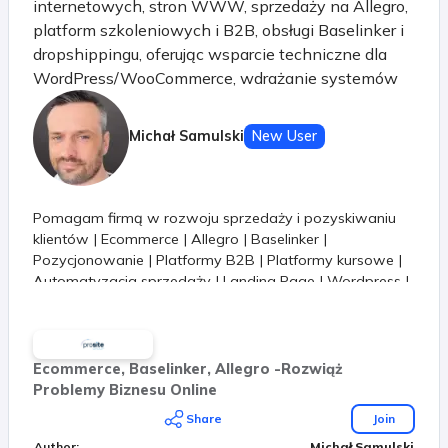
internetowych, stron WWW, sprzedaży na Allegro,
platform szkoleniowych i B2B, obsługi Baselinker i
dropshippingu, oferując wsparcie techniczne dla
WordPress/WooCommerce, wdrażanie systemów
ERP oraz rozwój strategii marketingowych, by
pomóc Ci rozwinąć biznes w internecie z
Michał Samulski
New User
ekspertami!. Skupimy się na rozwiązywaniu
realnych problemów, bez zbędnego gadania :)
Pomagam firmą w rozwoju sprzedaży i pozyskiwaniu
klientów | Ecommerce | Allegro | Baselinker |
Pozycjonowanie | Platformy B2B | Platformy kursowe |
Automatyzacja sprzedaży | Landing Page | Wordpress |
Woocommerce
Ecommerce, Baselinker, Allegro -Rozwiąż
Problemy Biznesu Online
Share
Join
Author
:
Michał Samulski