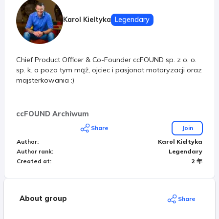
Karol Kieltyka
Legendary
Chief Product Officer & Co-Founder ccFOUND sp. z o. o.
sp. k. a poza tym mąż, ojciec i pasjonat motoryzacji oraz
majsterkowania :)
ccFOUND Archiwum
Share
Join
Author
:
Karol Kieltyka
Author rank
:
Legendary
Created at
:
2 年
About group
Share