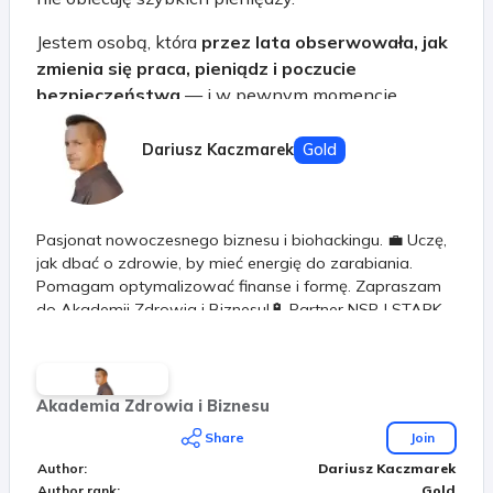
Jestem osobą, która
przez lata obserwowała, jak
zmienia się praca, pieniądz i poczucie
bezpieczeństwa
— i w pewnym momencie
zaczęła zadawać sobie niewygodne pytania.
Dariusz Kaczmarek
Gold
Przez długi czas, jak większość ludzi, wierzyłem, że:
ciężka praca zawsze się opłaca,
stabilność daje etat,
Pasjonat nowoczesnego biznesu i biohackingu. 💼 Uczę,
a przyszłość „jakoś się ułoży”.
jak dbać o zdrowie, by mieć energię do zarabiania.
Pomagam optymalizować finanse i formę. Zapraszam
Życie jednak szybko weryfikuje takie założenia.
do Akademii Zdrowia i Biznesu!🔋 Partner NSP | STARK
Tecnología.
Z czasem zrozumiałem, że
prawdziwe
bezpieczeństwo finansowe nie polega na
pracowaniu więcej
, tylko na:
Akademia Zdrowia i Biznesu
Share
Join
mądrym zarządzaniu czasem,
Author
:
Dariusz Kaczmarek
budowaniu systemów,
Author rank
:
Gold