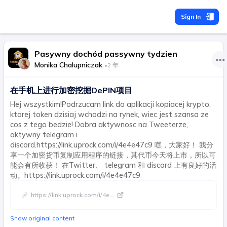
Sign In
Pasywny dochód passywny tydzien
Monika Chalupniczak
•
2 年
在手机上进行加密挖掘DePIN项目
Hej wszystkim!Podrzucam link do aplikacji kopiacej krypto,
ktorej token dzisiaj wchodzi na rynek, wiec jest szansa ze
cos z tego bedzie! Dobra aktywnosc na Tweeterze,
aktywny telegram i
discord.https://link.uprock.com/i/4e4e47c9 嘿，大家好！ 我分
享一个加密货币复制应用程序的链接，其代币今天将上市，所以可
能会有所收获！ 在Twitter、 telegram 和 discord 上有良好的活
动。https://link.uprock.com/i/4e4e47c9
https://link.uprock.com/i/4e
...
Show original content