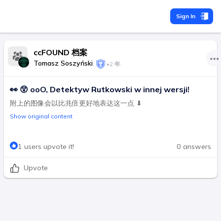
Sign In
ccFOUND 档案
Tomasz Soszyński
•
2 年
👀 😲 ooO, Detektyw Rutkowski w innej wersji!
附上的图像会以比兆倍更好地表达这一点 ⬇
Show original content
1 users upvote it!
0 answers
Upvote