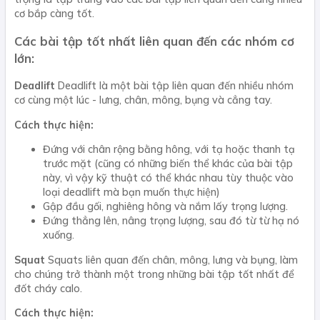
cơ bắp càng tốt.
Các bài tập tốt nhất liên quan đến các nhóm cơ
lớn:
Deadlift
Deadlift là một bài tập liên quan đến nhiều nhóm
cơ cùng một lúc - lưng, chân, mông, bụng và cẳng tay.
Cách thực hiện:
Đứng với chân rộng bằng hông, với tạ hoặc thanh tạ
trước mặt (cũng có những biến thể khác của bài tập
này, vì vậy kỹ thuật có thể khác nhau tùy thuộc vào
loại deadlift mà bạn muốn thực hiện)
Gập đầu gối, nghiêng hông và nắm lấy trọng lượng.
Đứng thẳng lên, nâng trọng lượng, sau đó từ từ hạ nó
xuống.
Squat
Squats liên quan đến chân, mông, lưng và bụng, làm
cho chúng trở thành một trong những bài tập tốt nhất để
đốt cháy calo.
Cách thực hiện: