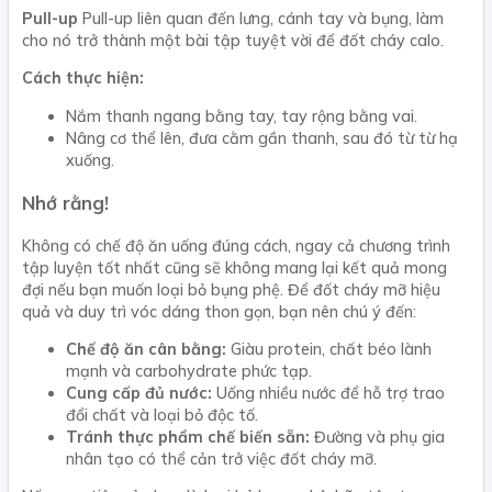
Pull-up
Pull-up liên quan đến lưng, cánh tay và bụng, làm
cho nó trở thành một bài tập tuyệt vời để đốt cháy calo.
Cách thực hiện:
Nắm thanh ngang bằng tay, tay rộng bằng vai.
Nâng cơ thể lên, đưa cằm gần thanh, sau đó từ từ hạ
xuống.
Nhớ rằng!
Không có chế độ ăn uống đúng cách, ngay cả chương trình
tập luyện tốt nhất cũng sẽ không mang lại kết quả mong
đợi nếu bạn muốn loại bỏ bụng phệ. Để đốt cháy mỡ hiệu
quả và duy trì vóc dáng thon gọn, bạn nên chú ý đến:
Chế độ ăn cân bằng:
Giàu protein, chất béo lành
mạnh và carbohydrate phức tạp.
Cung cấp đủ nước:
Uống nhiều nước để hỗ trợ trao
đổi chất và loại bỏ độc tố.
Tránh thực phẩm chế biến sẵn:
Đường và phụ gia
nhân tạo có thể cản trở việc đốt cháy mỡ.