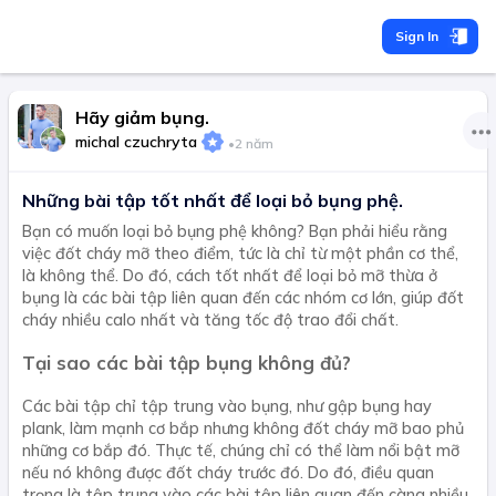
Sign In
Hãy giảm bụng.
michal czuchryta
•
2 năm
Những bài tập tốt nhất để loại bỏ bụng phệ.
Bạn có muốn loại bỏ bụng phệ không? Bạn phải hiểu rằng
việc đốt cháy mỡ theo điểm, tức là chỉ từ một phần cơ thể,
là không thể. Do đó, cách tốt nhất để loại bỏ mỡ thừa ở
bụng là các bài tập liên quan đến các nhóm cơ lớn, giúp đốt
cháy nhiều calo nhất và tăng tốc độ trao đổi chất.
Tại sao các bài tập bụng không đủ?
Các bài tập chỉ tập trung vào bụng, như gập bụng hay
plank, làm mạnh cơ bắp nhưng không đốt cháy mỡ bao phủ
những cơ bắp đó. Thực tế, chúng chỉ có thể làm nổi bật mỡ
nếu nó không được đốt cháy trước đó. Do đó, điều quan
trọng là tập trung vào các bài tập liên quan đến càng nhiều