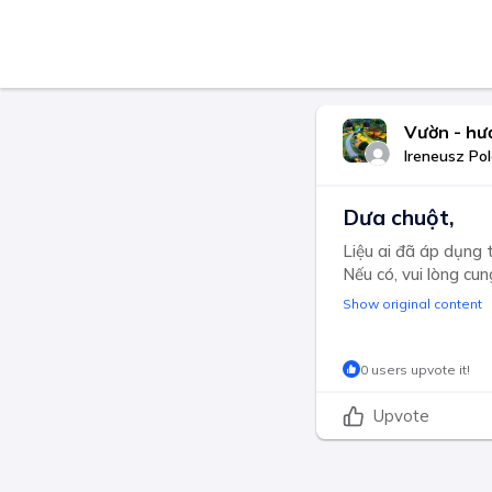
Vườn - hướ
Ireneusz Po
Dưa chuột,
Liệu ai đã áp dụng 
Nếu có, vui lòng cun
Show original content
0 users upvote it!
Upvote