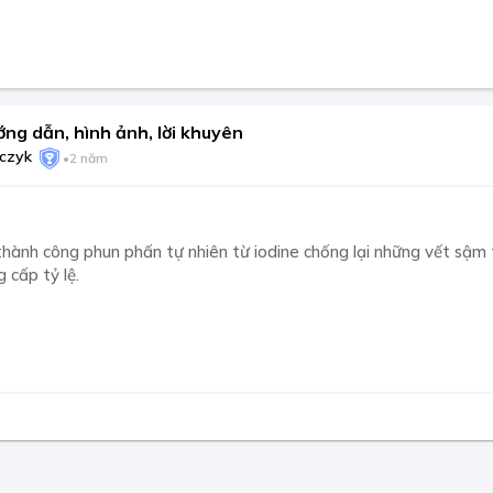
ng dẫn, hình ảnh, lời khuyên
lczyk
•
2 năm
thành công phun phấn tự nhiên từ iodine chống lại những vết sậm 
g cấp tỷ lệ.