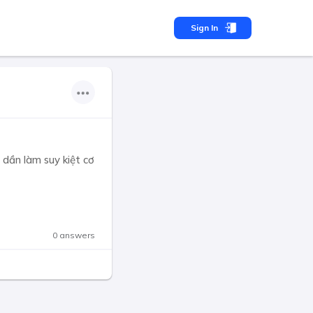
Sign In
 dần làm suy kiệt cơ
0 answers