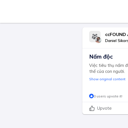
ccFOUND 
Daniel Sikor
Nấm độc
Việc tiêu thụ nấm đ
thể của con người.
Show original content
0 users upvote it!
Upvote