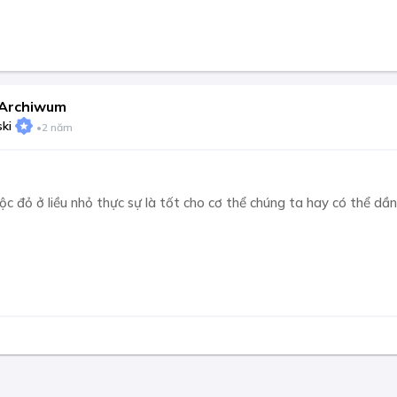
Archiwum
ski
•
2 năm
ộc đỏ ở liều nhỏ thực sự là tốt cho cơ thể chúng ta hay có thể dần