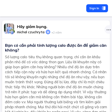
Sign In
Hãy giảm bụng.
michal czuchryta
•
2 năm
Bạn có cần phải tính lượng calo được ăn để giảm cân
không?
Số lượng calo tiêu thụ không quan trọng, chỉ cần ăn khẩu
phần nhỏ để có vóc dáng thon gọn. Liệu lời khuyên này có
giúp bạn giảm cân hay không? Nhiều chế độ ăn dựa trên
cách tiếp cận này và hứa hẹn kết quả nhanh chóng. Cá nhân
tôi sẽ không khuyến nghị những chế độ ăn như vậy, nếu bạn
muốn tránh thất vọng. Đừng để bị lừa, đây chỉ là một chiêu
thức tiếp thị khác. Những người bán chế độ ăn muốn chúng
trở nên ít phức tạp và dễ dàng áp dụng nhất. Vì vậy thường
hứa hẹn giảm cân mà không cần thêm bài tập, không cần
đếm calo v.v. Mọi người thường lười biếng và tìm kiếm giải
pháp nhanh chóng. Mọi thứ đòi hỏi một chút cố gắng và cam