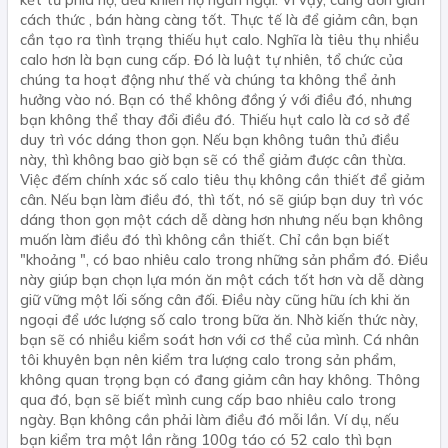
kết từ phía họ, đều khiến họ ngần ngại. Vì vậy, càng đơn giản
cách thức , bán hàng càng tốt. Thực tế là để giảm cân, bạn
cần tạo ra tình trạng thiếu hụt calo. Nghĩa là tiêu thụ nhiều
calo hơn là bạn cung cấp. Đó là luật tự nhiên, tổ chức của
chúng ta hoạt động như thế và chúng ta không thể ảnh
hưởng vào nó. Bạn có thể không đồng ý với điều đó, nhưng
bạn không thể thay đổi điều đó. Thiếu hụt calo là cơ sở để
duy trì vóc dáng thon gọn. Nếu bạn không tuân thủ điều
này, thì không bao giờ bạn sẽ có thể giảm được cân thừa.
Việc đếm chính xác số calo tiêu thụ không cần thiết để giảm
cân. Nếu bạn làm điều đó, thì tốt, nó sẽ giúp bạn duy trì vóc
dáng thon gọn một cách dễ dàng hơn nhưng nếu bạn không
muốn làm điều đó thì không cần thiết. Chỉ cần bạn biết
"khoảng ", có bao nhiêu calo trong những sản phẩm đó. Điều
này giúp bạn chọn lựa món ăn một cách tốt hơn và dễ dàng
giữ vững một lối sống cân đối. Điều này cũng hữu ích khi ăn
ngoại để ước lượng số calo trong bữa ăn. Nhờ kiến ​​thức này,
bạn sẽ có nhiều kiểm soát hơn với cơ thể của mình. Cá nhân
tôi khuyên bạn nên kiểm tra lượng calo trong sản phẩm,
không quan trọng bạn có đang giảm cân hay không. Thông
qua đó, bạn sẽ biết mình cung cấp bao nhiêu calo trong
ngày. Bạn không cần phải làm điều đó mỗi lần. Ví dụ, nếu
bạn kiểm tra một lần rằng 100g táo có 52 calo thì bạn