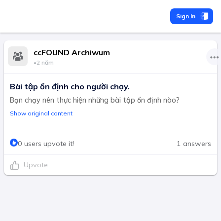
Sign In
ccFOUND Archiwum
•
2 năm
Bài tập ổn định cho người chạy.
Bạn chạy nên thực hiện những bài tập ổn định nào?
Show original content
0 users upvote it!
1 answers
Upvote