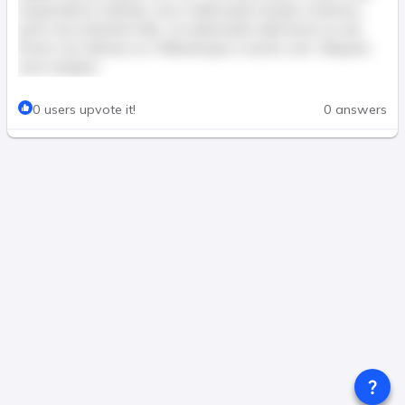
Suspendisse molestie, nunc malesuada semper maximus,
justo nunc pharetra felis, ut malesuada nulla lectus eu dui.
Donec non ultricies ex. Pellentesque a auctor sem. Aliquam
erat volutpat.
This post is for paid members only
0 users upvote it!
0 answers
Join & Pay