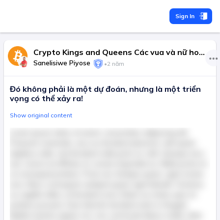
Sign In
Crypto Kings and Queens Các vua và nữ hoàng của tiền điện tử
Sanelisiwe Piyose
•
2 năm
Đó không phải là một dự đoán, nhưng là một triển
vọng có thể xảy ra!
Show original content
Lorem ipsum dolor sit amet, consectetur adipiscing elit.
Praesent venenatis, arcu eu tincidunt placerat, velit quam
dapibus nulla, sed tincidunt nulla justo ac velit. Quisque arcu
nisl, viverra at efficitur et, ornare imperdiet ex. Nulla porta mi
ut consequat pretium. Proin nec tristique quam, eget ornare
arcu. Nunc consequat volutpat quam eget blandit. Vivamus
ac sagittis tellus, id tincidunt urna. Etiam eu metus quis mi
pretium posuere. Duis lobortis tincidunt enim in feugiat.
Nullam lacinia sapien orci, nec commodo libero mollis vitae.