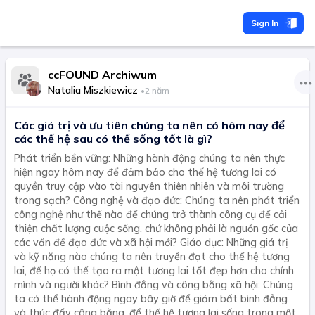
Sign In
ccFOUND Archiwum
Natalia Miszkiewicz
•
2 năm
Các giá trị và ưu tiên chúng ta nên có hôm nay để
các thế hệ sau có thể sống tốt là gì?
Phát triển bền vững: Những hành động chúng ta nên thực
hiện ngay hôm nay để đảm bảo cho thế hệ tương lai có
quyền truy cập vào tài nguyên thiên nhiên và môi trường
trong sạch? Công nghệ và đạo đức: Chúng ta nên phát triển
công nghệ như thế nào để chúng trở thành công cụ để cải
thiện chất lượng cuộc sống, chứ không phải là nguồn gốc của
các vấn đề đạo đức và xã hội mới? Giáo dục: Những giá trị
và kỹ năng nào chúng ta nên truyền đạt cho thế hệ tương
lai, để họ có thể tạo ra một tương lai tốt đẹp hơn cho chính
mình và người khác? Bình đẳng và công bằng xã hội: Chúng
ta có thể hành động ngay bây giờ để giảm bất bình đẳng
và thúc đẩy công bằng, để thế hệ tương lai sống trong một