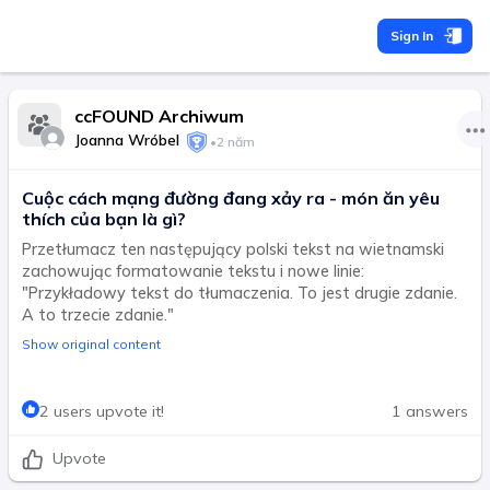
Sign In
ccFOUND Archiwum
Joanna Wróbel
•
2 năm
Cuộc cách mạng đường đang xảy ra - món ăn yêu
thích của bạn là gì?
Przetłumacz ten następujący polski tekst na wietnamski
zachowując formatowanie tekstu i nowe linie:
"Przykładowy tekst do tłumaczenia. To jest drugie zdanie.
A to trzecie zdanie."
Show original content
2 users upvote it!
1 answers
Upvote