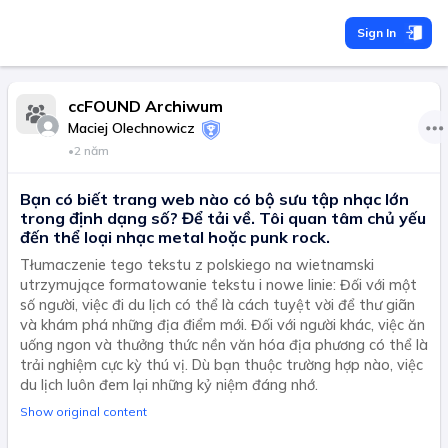
Sign In
ccFOUND Archiwum
Maciej Olechnowicz
•
2 năm
Bạn có biết trang web nào có bộ sưu tập nhạc lớn
trong định dạng số? Để tải về. Tôi quan tâm chủ yếu
đến thể loại nhạc metal hoặc punk rock.
Tłumaczenie tego tekstu z polskiego na wietnamski
utrzymujące formatowanie tekstu i nowe linie: Đối với một
số người, việc đi du lịch có thể là cách tuyệt vời để thư giãn
và khám phá những địa điểm mới. Đối với người khác, việc ăn
uống ngon và thưởng thức nền văn hóa địa phương có thể là
trải nghiệm cực kỳ thú vị. Dù bạn thuộc trường hợp nào, việc
du lịch luôn đem lại những kỷ niệm đáng nhớ.
Show original content