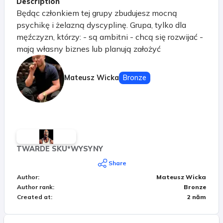
Description
Będąc członkiem tej grupy zbudujesz mocną
psychikę i żelazną dyscyplinę. Grupa, tylko dla
męźczyzn, którzy: - są ambitni - chcą się rozwijać -
mają własny biznes lub planują założyć
Mateusz Wicka
Bronze
TWARDE SKU*WYSYNY
Share
Author
:
Mateusz Wicka
Author rank
:
Bronze
Created at
:
2 năm