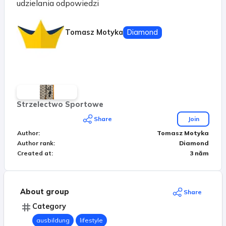
udzielania odpowiedzi
Tomasz Motyka
Diamond
Strzelectwo Sportowe
Share
Join
Author
:
Tomasz Motyka
Author rank
:
Diamond
Created at
:
3 năm
About group
Share
Category
ausbildung
lifestyle