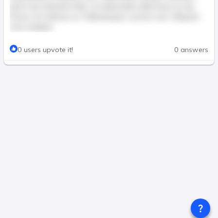
justo nunc pharetra felis, ut malesuada nulla lectus eu dui.
Donec non ultricies ex. Pellentesque a auctor sem. Aliquam
erat volutpat.
This post is for paid members only
0 users upvote it!
0 answers
Join & Pay