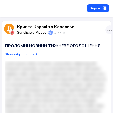
Sign In
Крипто Королі та Королеви
Sanelisiwe Piyose
•
2 роки
ПРОЛОМНІ НОВИНИ ТИЖНЕВЕ ОГОЛОШЕННЯ
Show original content
Lorem ipsum dolor sit amet, consectetur adipiscing elit.
Praesent venenatis, arcu eu tincidunt placerat, velit quam
dapibus nulla, sed tincidunt nulla justo ac velit. Quisque arcu
nisl, viverra at efficitur et, ornare imperdiet ex. Nulla porta mi
ut consequat pretium. Proin nec tristique quam, eget ornare
arcu. Nunc consequat volutpat quam eget blandit. Vivamus
ac sagittis tellus, id tincidunt urna. Etiam eu metus quis mi
pretium posuere. Duis lobortis tincidunt enim in feugiat.
Nullam lacinia sapien orci, nec commodo libero mollis vitae.
Suspendisse molestie, nunc malesuada semper maximus,