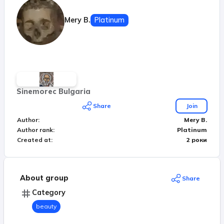
Mery B.
Platinum
Sinemorec Bulgaria
Share
Join
Author
:
Mery B.
Author rank
:
Platinum
Created at
:
2 роки
About group
Share
Category
beauty