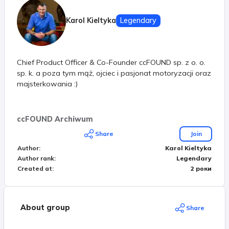
Karol Kieltyka
Legendary
Chief Product Officer & Co-Founder ccFOUND sp. z o. o.
sp. k. a poza tym mąż, ojciec i pasjonat motoryzacji oraz
majsterkowania :)
ccFOUND Archiwum
Share
Join
Author
:
Karol Kieltyka
Author rank
:
Legendary
Created at
:
2 роки
About group
Share