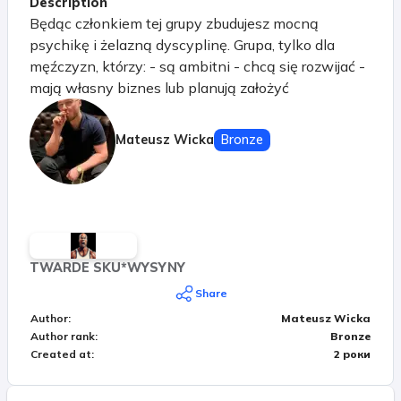
Description
Będąc członkiem tej grupy zbudujesz mocną
psychikę i żelazną dyscyplinę. Grupa, tylko dla
męźczyzn, którzy: - są ambitni - chcą się rozwijać -
mają własny biznes lub planują założyć
Mateusz Wicka
Bronze
TWARDE SKU*WYSYNY
Share
Author
:
Mateusz Wicka
Author rank
:
Bronze
Created at
:
2 роки