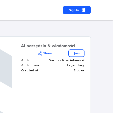
Sign In
AI narzędzia & wiadomości
Share
Join
Author
:
Dariusz Marcinkowski
Author rank
:
Legendary
Created at
:
2 роки