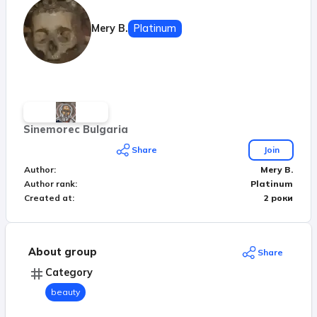
Mery B.
Platinum
Sinemorec Bulgaria
Share
Join
Author
:
Mery B.
Author rank
:
Platinum
Created at
:
2 роки
About group
Share
Category
beauty