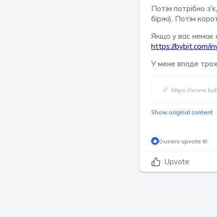
Потім потрібно з'є
біржі). Потім коро
Якщо у вас немає 
https://bybit.com/
У мене впаде трохи
https://www.byb
Show original content
0 users upvote it!
Upvote