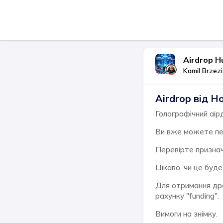
Airdrop H
Kamil Brzezi
Airdrop від H
Голографічний аір
Ви вже можете пер
Перевірте призна
Цікаво, чи це буде
Для отримання дро
рахунку "funding".
Вимоги на знімку.