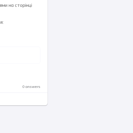
ями на сторінці
я:
0 answers