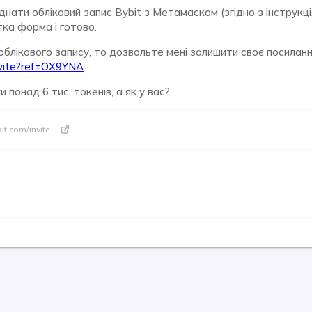
днати обліковий запис Bybit з Метамаском (згідно з інструкці
тка форма і готово.
облікового запису, то дозвольте мені залишити своє посиланн
invite?ref=OX9YNA
 понад 6 тис. токенів, а як у вас?
it.com/invite
...