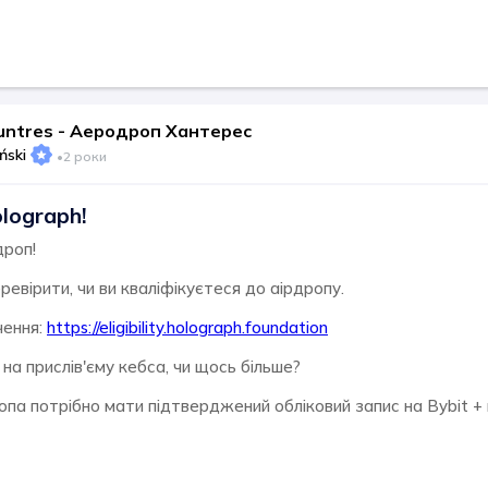
untres - Аеродроп Хантерес
ński
•
2 роки
olograph!
дроп!
евірити, чи ви кваліфікуєтеся до аірдропу.
чення:
https://eligibility.holograph.foundation
 на прислів'єму кебса, чи щось більше?
па потрібно мати підтверджений обліковий запис на Bybit + 