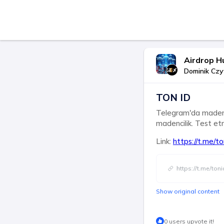
Airdrop Hu
Dominik Czy
TON ID
Telegram'da madenci
madencilik. Test etm
Link:
https://t.me/
https://t.me/to
Show original content
0 users upvote it!