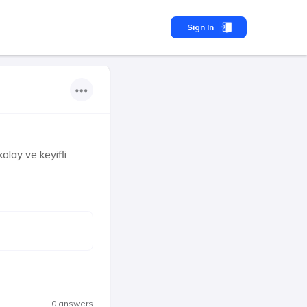
Sign In
lay ve keyifli
0 answers