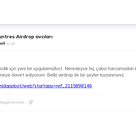
ntres Airdrop avcıları
wil
•
2 yıl
lik için yeni bir uygulama/bot. Neredeyse hiç çaba harcamadan ko
eye davet ediyorum. Belki airdrop ile bir şeyler kazanırsınız.
tonidappbot/web?startapp=ref_2115898146
nidappbot/web
...