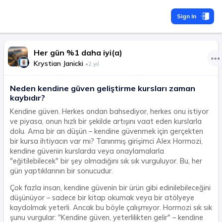
Sign In
Her gün %1 daha iyi(a)
Krystian Janicki
•
2 yıl
Neden kendine güven geliştirme kursları zaman
kaybıdır?
Kendine güven. Herkes ondan bahsediyor, herkes onu istiyor
ve piyasa, onun hızlı bir şekilde artışını vaat eden kurslarla
dolu. Ama bir an düşün – kendine güvenmek için gerçekten
bir kursa ihtiyacın var mı? Tanınmış girişimci Alex Hormozi,
kendine güvenin kurslarda veya onaylamalarla
"eğitilebilecek" bir şey olmadığını sık sık vurguluyor. Bu, her
gün yaptıklarının bir sonucudur.
Çok fazla insan, kendine güvenin bir ürün gibi edinilebileceğini
düşünüyor – sadece bir kitap okumak veya bir atölyeye
kaydolmak yeterli. Ancak bu böyle çalışmıyor. Hormozi sık sık
şunu vurgular: "Kendine güven, yeterlilikten gelir" – kendine