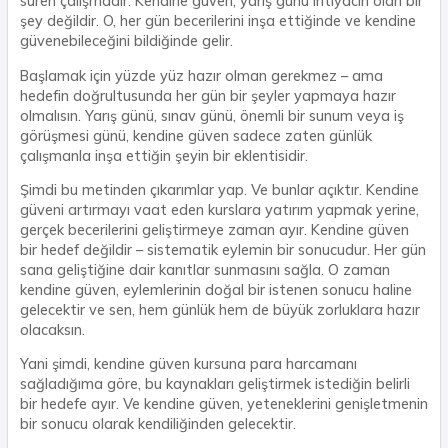
süren çalışmadır. Kendine güven, yarış günü ihtiyacın olan bir
şey değildir. O, her gün becerilerini inşa ettiğinde ve kendine
güvenebileceğini bildiğinde gelir.
Başlamak için yüzde yüz hazır olman gerekmez – ama
hedefin doğrultusunda her gün bir şeyler yapmaya hazır
olmalısın. Yarış günü, sınav günü, önemli bir sunum veya iş
görüşmesi günü, kendine güven sadece zaten günlük
çalışmanla inşa ettiğin şeyin bir eklentisidir.
Şimdi bu metinden çıkarımlar yap. Ve bunlar açıktır. Kendine
güveni artırmayı vaat eden kurslara yatırım yapmak yerine,
gerçek becerilerini geliştirmeye zaman ayır. Kendine güven
bir hedef değildir – sistematik eylemin bir sonucudur. Her gün
sana geliştiğine dair kanıtlar sunmasını sağla. O zaman
kendine güven, eylemlerinin doğal bir istenen sonucu haline
gelecektir ve sen, hem günlük hem de büyük zorluklara hazır
olacaksın.
Yani şimdi, kendine güven kursuna para harcamanı
sağladığıma göre, bu kaynakları geliştirmek istediğin belirli
bir hedefe ayır. Ve kendine güven, yeteneklerini genişletmenin
bir sonucu olarak kendiliğinden gelecektir.