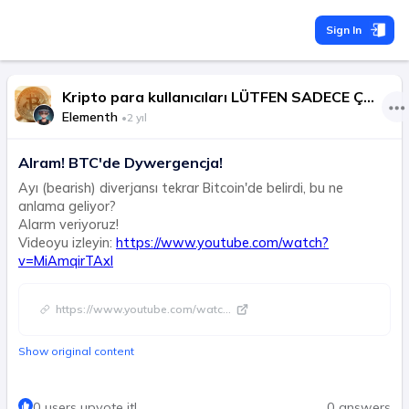
Sign In
Kripto para kullanıcıları LÜTFEN SADECE ÇEVİRİLEN METNİ GERİ GÖNDERİN VE BAŞKA BİR ŞEY YAPMAYIN. URL BAĞLANTISI VARSA, BUNU ÇEVİRMEYİN.
Elementh
•
2 yıl
Alram! BTC'de Dywergencja!
Ayı (bearish) diverjansı tekrar Bitcoin'de belirdi, bu ne
anlama geliyor?
Alarm veriyoruz!
Videoyu izleyin:
https://www.youtube.com/watch?
v=MiAmqirTAxI
https://www.youtube.com/watc
...
Show original content
0 users upvote it!
0 answers