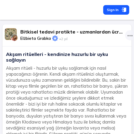
Sign In
Bitkisel tedavi pratikte - uzmanlardan ücretsiz tavsiyeler
Elżbieta Grabka
•
2 yıl
Akşam ritüelleri - kendinize huzurlu bir uyku
sağlayın
Akşam ritüeli - huzurlu bir uyku sağlamak için nasıl
yapacağınızı öğrenin. Kendi akşam ritüelinizi oluşturmak,
vücudunuza uyku zamanının geldiğini bildirebilir. Bu, sakin bir
kitap veya filmle geçirilen bir an, rahatlatıcı bir banyo, şükran
pratiği veya rahatlatıcı müzik dinlemek olabilir. Uyumadan
önce okuduğumuz ve izlediğimiz şeylere dikkat etmek
önemlidir - bizi iyi bir ruh haline sokacak olumlu kitaplar ve
sakinleştirici filmler seçmekte fayda var. Rahatlatıcı bir
banyoda, duyuları yatıştıran bir banyo sıvısı kullanmak veya
örneğin Kłodawa veya Himalaya tuzu ile birkaç damla
sevdiğiniz esansiyel yağ (örneğin lavanta veya melisa)