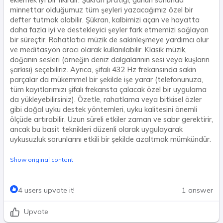
eklemek iyi bir fikirdir. Şükran pratiği, günün sonunda
minnettar olduğumuz tüm şeyleri yazacağımız özel bir
defter tutmak olabilir. Şükran, kalbimizi açan ve hayatta
daha fazla iyi ve destekleyici şeyler fark etmemizi sağlayan
bir süreçtir. Rahatlatıcı müzik de sakinleşmeye yardımcı olur
ve meditasyon aracı olarak kullanılabilir. Klasik müzik,
doğanın sesleri (örneğin deniz dalgalarının sesi veya kuşların
şarkısı) seçebiliriz. Ayrıca, şifalı 432 Hz frekansında sakin
parçalar da mükemmel bir şekilde işe yarar (telefonunuza,
tüm kayıtlarımızı şifalı frekansta çalacak özel bir uygulama
da yükleyebilirsiniz). Özetle, rahatlama veya bitkisel özler
gibi doğal uyku destek yöntemleri, uyku kalitesini önemli
ölçüde artırabilir. Uzun süreli etkiler zaman ve sabır gerektirir,
ancak bu basit teknikleri düzenli olarak uygulayarak
uykusuzluk sorunlarını etkili bir şekilde azaltmak mümkündür.
Show original content
4 users upvote it!
1 answer
Upvote