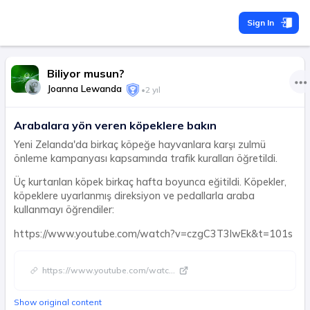
Sign In
Biliyor musun?
Joanna Lewanda
•
2 yıl
Arabalara yön veren köpeklere bakın
Yeni Zelanda'da birkaç köpeğe hayvanlara karşı zulmü
önleme kampanyası kapsamında trafik kuralları öğretildi.
Üç kurtarılan köpek birkaç hafta boyunca eğitildi. Köpekler,
köpeklere uyarlanmış direksiyon ve pedallarla araba
kullanmayı öğrendiler:
https://www.youtube.com/watch?v=czgC3T3lwEk&t=101s
https://www.youtube.com/watc
...
Show original content