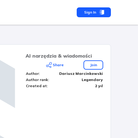
Sign In
AI narzędzia & wiadomości
Share
Join
Author
:
Dariusz Marcinkowski
Author rank
:
Legendary
Created at
:
2 yıl