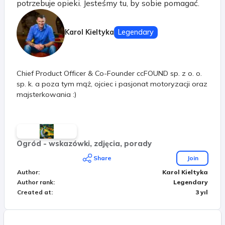
potrzebuje opieki. Jesteśmy tu, by sobie pomagać.
Karol Kieltyka
Legendary
Chief Product Officer & Co-Founder ccFOUND sp. z o. o.
sp. k. a poza tym mąż, ojciec i pasjonat motoryzacji oraz
majsterkowania :)
Ogród - wskazówki, zdjęcia, porady
Share
Join
Author
:
Karol Kieltyka
Author rank
:
Legendary
Created at
:
3 yıl