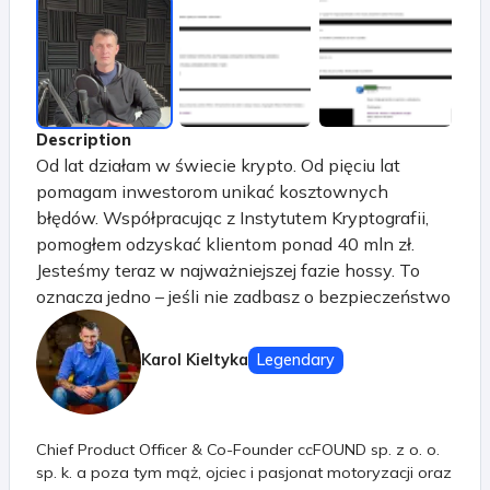
Description
Od lat działam w świecie krypto. Od pięciu lat
pomagam inwestorom unikać kosztownych
błędów. Współpracując z Instytutem Kryptografii,
pomogłem odzyskać klientom ponad 40 mln zł.
Jesteśmy teraz w najważniejszej fazie hossy. To
oznacza jedno – jeśli nie zadbasz o bezpieczeństwo
swoich środków, możesz je stracić szybciej, niż się
spodziewasz.
Karol Kieltyka
Legendary
Chief Product Officer & Co-Founder ccFOUND sp. z o. o.
sp. k. a poza tym mąż, ojciec i pasjonat motoryzacji oraz