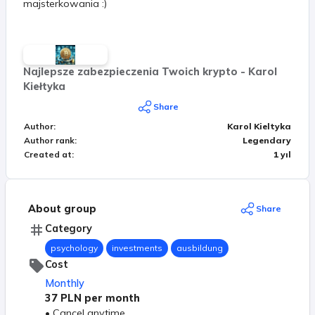
majsterkowania :)
Najlepsze zabezpieczenia Twoich krypto - Karol
Kiełtyka
Share
Author
:
Karol Kieltyka
Author rank
:
Legendary
Created at
:
1 yıl
About group
Share
Category
psychology
investments
ausbildung
Cost
Monthly
37 PLN
per month
•
Cancel anytime