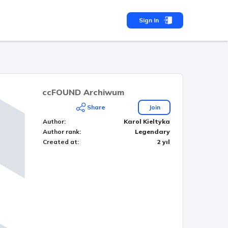
Sign In
ccFOUND Archiwum
Share
Join
Author
:
Karol Kieltyka
Author rank
:
Legendary
Created at
:
2 yıl