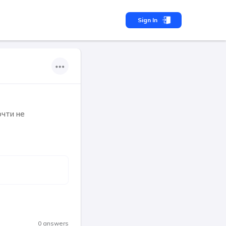
Sign In
очти не
0 answers