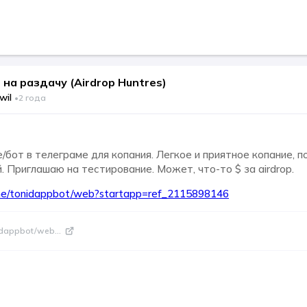
на раздачу (Airdrop Huntres)
wil
•
2 года
бот в телеграме для копания. Легкое и приятное копание, п
 Приглашаю на тестирование. Может, что-то $ за airdrop.
.me/tonidappbot/web?startapp=ref_2115898146
nidappbot/web
...