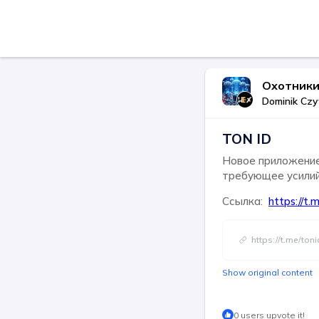
Охотники 
Dominik Czy
TON ID
Новое приложение/
требующее усилий.
Ссылка:
https://t
https://t.me/to
Show original content
0 users upvote it!