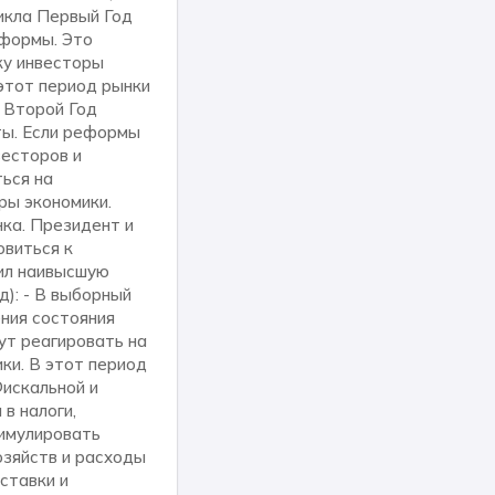
икла Первый Год
еформы. Это
ку инвесторы
этот период рынки
 Второй Год
ты. Если реформы
весторов и
ься на
ры экономики.
нка. Президент и
овиться к
сил наивысшую
): - В выборный
ния состояния
ут реагировать на
ки. В этот период
искальной и
в налоги,
тимулировать
озяйств и расходы
ставки и