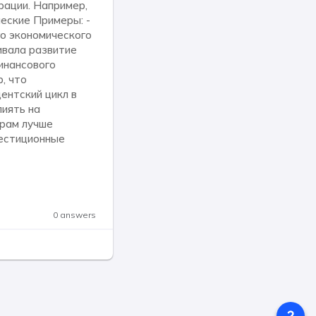
рации. Например,
еские Примеры: -
го экономического
ивала развитие
инансового
, что
ентский цикл в
лиять на
орам лучше
вестиционные
0 answers