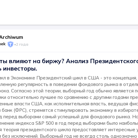
Archiwum
mek
•
2 года
ты влияют на биржу? Анализ Президентског
 инвесторы.
кл в Экономике Президентский цикл в США - это концепция,
ленную регулярность в поведении фондового рынка в отдел
ока. Согласно этой теории, выборный год обычно является 
ики относительно лучшее по сравнению с другими годами пр
енные власти США, как исполнительная власть, ведущая фис
 банк (ФРС), стремятся стимулировать экономику в избират
од перед выборами самый успешный для фондового рынка. Н
енение индекса S&P 500 в год перед выборами было наиболь
я теория президентского цикла предоставляет интересные у
 без исключений. Выборный год не всегда столь однозначно