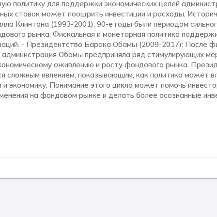
ую политику для поддержки экономических целей админист
ных ставок может поощрить инвестиции и расходы. Историч
лла Клинтона (1993-2001): 90-е годы были периодом сильно
ндового рынка. Фискальная и монетарная политика поддерж
ваций. - Президентство Барака Обамы (2009-2017): После ф
а администрация Обамы предприняла ряд стимулирующих мер
кономическому оживлению и росту фондового рынка. Презид
ся сложным явлением, показывающим, как политика может в
 и экономику. Понимание этого цикла может помочь инвест
менения на фондовом рынке и делать более осознанные ин