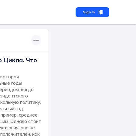
Sign In
о Цикла. Что
 которая
ьные годы
периодом, когда
езидентского
кальную политику,
ельный год.
апример, среднее
шим. Однако стоит
казания, она не
 положителен, как