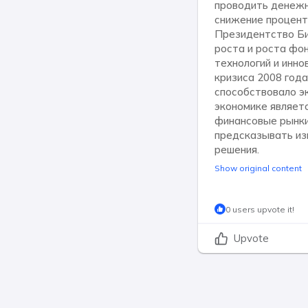
проводить денежн
снижение процент
Президентство Би
роста и роста фо
технологий и инно
кризиса 2008 год
способствовало э
экономике являет
финансовые рынки
предсказывать из
решения.
Show original content
0 users upvote it!
Upvote