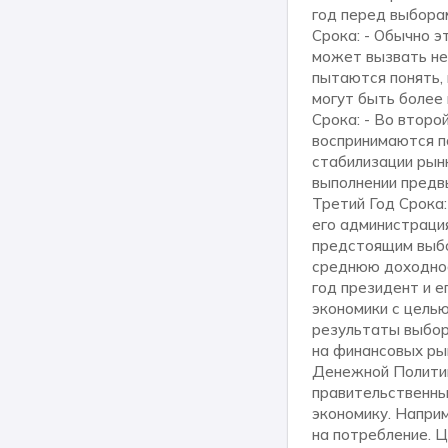
год перед выбора
Срока: - Обычно э
может вызвать не
пытаются понять, 
могут быть более
Срока: - Во второ
воспринимаются п
стабилизации рын
выполнении предв
Третий Год Срока:
его администраци
предстоящим выбо
среднюю доходнос
год президент и е
экономики с целью
результаты выбор
на финансовых ры
Денежной Политик
правительственны
экономику. Напри
на потребление. 