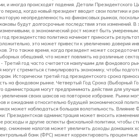
ми, и иногда происходят падения. Детали Президентского Ц
то период, когда новый президент вводит свои политики и р
которую неопределенность на финансовых рынках, посколь
каковы будут долгосрочные последствия этих изменений. В 
 изменчивыми, а экономический рост может быть умеренным.
й год президентства политика начинает приносить результа
оложительно, это может привести к увеличению доверия ин
ков. Это также время, когда президент может сосредоточит
ыборных обещаний, что может повлиять на различные секто
 - Третий год часто считается наилучшим для фондового ры
я могут стремиться стимулировать экономику, чтобы подгот
рам. Исторически третий год президентского срока прино
ть на фондовом рынке. Четвертый Год Срока (Выборный Год
го администрация могут предпринимать действия для улучше
 увеличения своих шансов на повторное избрание. Рынки мог
ов и ожидания относительно будущей экономической полити
нках может наблюдаться большая волатильность. Влияние Ф
и: Президентская администрация может вносить изменения 
е расходы и другие аспекты фискальной политики, чтобы с
мер, снижение налогов может увеличить доходы домашних х
Центральный банк (ФРС) может корректировать процентные 