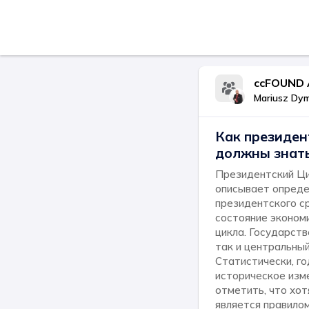
ccFOUND 
Mariusz Dy
Как президен
должны знать
Президентский Ци
описывает опреде
президентского ср
состояние эконом
цикла. Государств
так и центральный
Статистически, г
историческое изм
отметить, что хот
является правилом