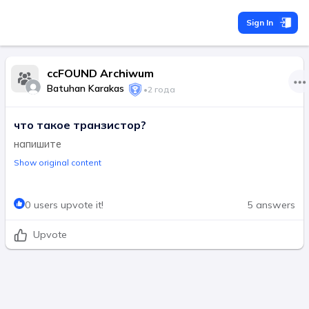
Sign In
ccFOUND Archiwum
Batuhan Karakas
•
2 года
что такое транзистор?
напишите
Show original content
0 users upvote it!
5 answers
Upvote