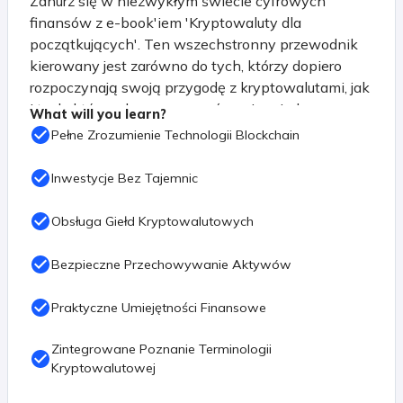
Zanurz się w niezwykłym świecie cyfrowych
finansów z e-book'iem 'Kryptowaluty dla
początkujących'. Ten wszechstronny przewodnik
kierowany jest zarówno do tych, którzy dopiero
rozpoczynają swoją przygodę z kryptowalutami, jak
i tych, którzy chcą poszerzyć swoją wiedzę na
What will you learn?
temat tej fascynującej dziedziny.
Pełne Zrozumienie Technologii Blockchain
Rozpocznij podróż od podstaw, odkrywając
Inwestycje Bez Tajemnic
tajemnice blockchaina i zrozumienie, jak
technologia ta stała się fundamentem dla rewolucji
Obsługa Giełd Kryptowalutowych
finansowej. 'Kryptowaluty dla początkujących'
przeprowadzi Cię przez różnorodne aspekty tego
Bezpieczne Przechowywanie Aktywów
świata, obejmując kryptowaluty i tokeny, od
flagowego Bitcoina (BTC) po różnorodne altcoiny.
Praktyczne Umiejętności Finansowe
Poznaj tajniki analizy technicznej i fundamentalnej,
Zintegrowane Poznanie Terminologii
umożliwiające świadome podejmowanie decyzji
Kryptowalutowej
inwestycyjnych. Zrozum, jak działa świat giełd
kryptowalutowych, naucz się ich terminologii i