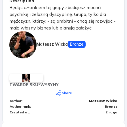
Description
Będąc członkiem tej grupy zbudujesz mocną
psychikę i żelazną dyscyplinę. Grupa, tylko dla
męźczyzn, którzy: - są ambitni - chcą się rozwijać -
mają własny biznes lub planują założyć
Mateusz Wicka
Bronze
TWARDE SKU*WYSYNY
Share
Author
:
Mateusz Wicka
Author rank
:
Bronze
Created at
:
2 года