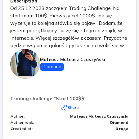
Description
Od 25.12.2023 zacząłem Trading Challenge. Na
start mam 100$. Pierwszy cel 1000$. Jak się
wyzeruje to kolejna stówka się pojawi. Dodam, że
jestem początkujący i uczę się z tego co znajdę w
internecie. Więcej szczegółów z czasem. Przydatne
będzie wsparcie i jakieś tipy jak nie rozwalić się w
pierwszym tygodniu XD.
Mateusz Mateusz Czaszyński
Diamond
Trading challenge "Start 100$$"
Share
Author
:
Mateusz Mateusz Czaszyński
Author rank
:
Diamond
Created at
:
3 года